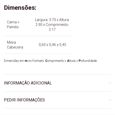
Dimensões:
Largura: 3.70 x Altura:
Cama +
2.90 x Comprimento:
Painéis
2.17
Mesa
0,60 x 0,46 x 0,45
Cabeceira
Dimensões em
m
no Formato:
C
omprimento x
A
ltura x
P
rofundidade
INFORMAÇÃO ADICIONAL
PEDIR INFORMAÇÕES