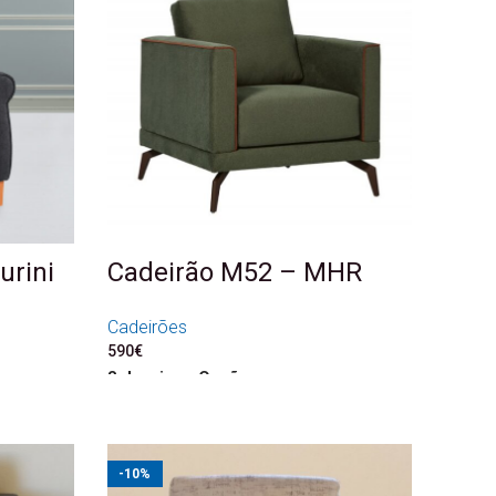
urini
Cadeirão M52 – MHR
Cadeirões
590
€
Seleccione Opções
-10%