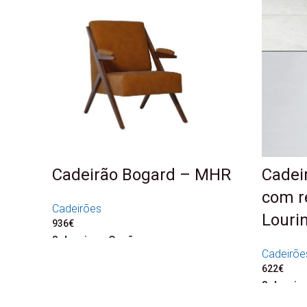
Cadeirão Bogard – MHR
Cadeir
com r
Cadeirões
Lourin
936
€
Seleccione Opções
Cadeirõe
622
€
Seleccio