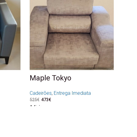
Maple Tokyo
Cadeirões
,
Entrega Imediata
.
.
525
€
O preço original era: 525€.
473
€
O preço atual é: 473€.
Adicionar