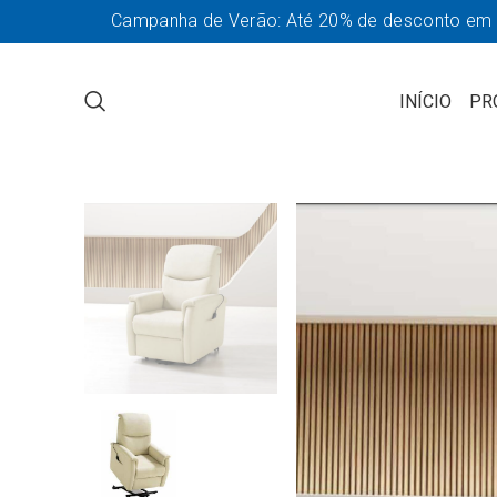
Campanha de Verão: Até 20% de desconto em so
INÍCIO
PR