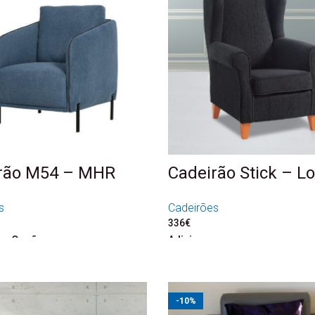
rão M54 – MHR
Cadeirão Stick – Lo
s
Cadeirões
336
€
ne Opções
Adicionar
-10%