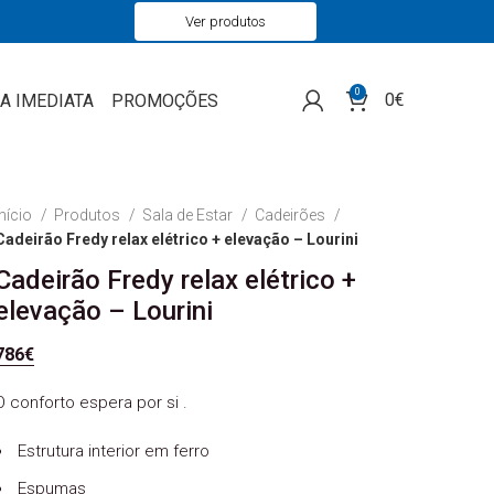
Ver produtos
0
0
€
A IMEDIATA
PROMOÇÕES
Início
Produtos
Sala de Estar
Cadeirões
Cadeirão Fredy relax elétrico + elevação – Lourini
Cadeirão Fredy relax elétrico +
elevação – Lourini
786
€
O conforto espera por si .
Estrutura interior em ferro
Espumas