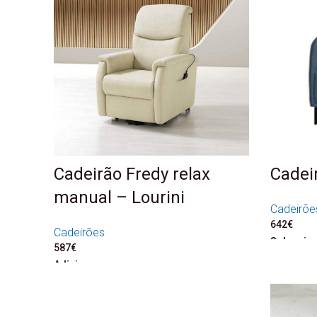
Cadeirão Fredy relax
Cadei
manual – Lourini
Cadeirõe
642
€
Cadeirões
Seleccio
587
€
Adicionar