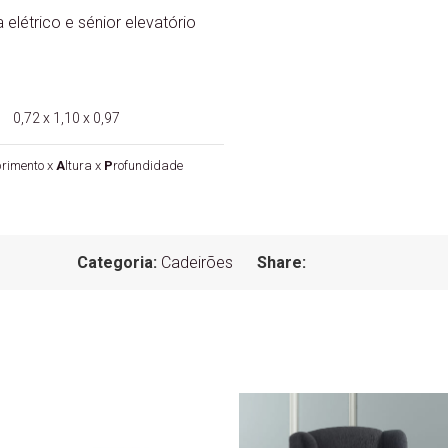
elétrico e sénior elevatório
0,72 x 1,10 x 0,97
rimento x
A
ltura x
P
rofundidade
Categoria:
Cadeirões
Share: