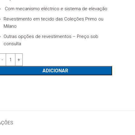
Com mecanismo eléctrico e sistema de elevação
Revestimento em tecido das Coleções Primo ou
Milano
Outras opções de revestimentos – Preço sob
consulta
Quantidade de Cadeirão Fredy relax elétrico + elevação - Lourini
ADICIONAR
AÇÕES