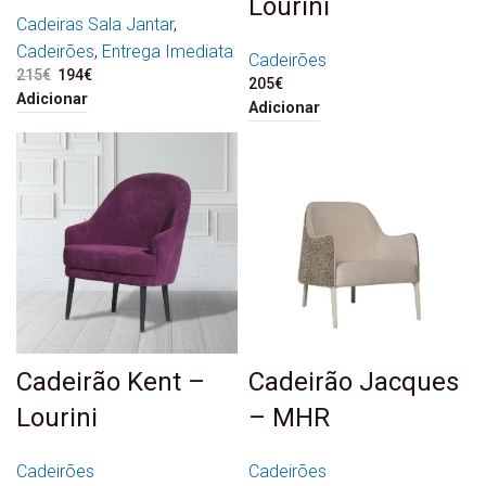
Lourini
Cadeiras Sala Jantar
,
Cadeirões
,
Entrega Imediata
Cadeirões
215
€
O preço original era:
194
€
O preço atual é:
205
€
215€.
194€.
Adicionar
Adicionar
Cadeirão Kent –
Cadeirão Jacques
Lourini
– MHR
Cadeirões
Cadeirões