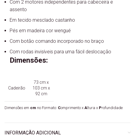
Com 2 motores independentes para cabeceira e
assento
Em tecido mesclado castanho
Pés em madeira cor wengué
Com botão comando incorporado no braço
Com rodas invisíveis para uma fácil deslocação
Dimensões:
73 cm x
Cadeirão
103 cm x
92 cm
Dimensões em
cm
no Formato:
C
omprimento x
A
ltura x
P
rofundidade
INFORMAÇÃO ADICIONAL