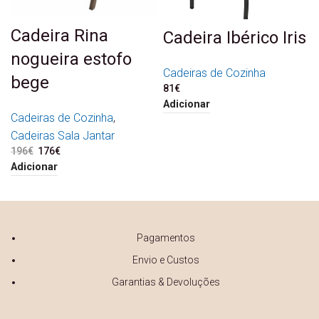
Cadeira Rina
Cadeira Ibérico Iris
nogueira estofo
Cadeiras de Cozinha
bege
81
€
Adicionar
Cadeiras de Cozinha
,
Cadeiras Sala Jantar
196
€
O preço original era:
176
€
O preço atual é:
196€.
176€.
Adicionar
Pagamentos
Envio e Custos
Garantias & Devoluções