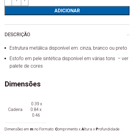
ADICIONAR
DESCRIÇÃO
Estrutura metálica disponível em: cinza, branco ou preto
Estofo em pele sintética disponível em várias tons – ver
palete de cores
Dimensões
0.39 x
Cadeira
0.84 x
0.46
Dimensões em
m
no Formato:
C
omprimento x
A
ltura x
P
rofundidade