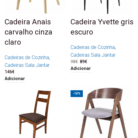
Cadeira Anais
Cadeira Yvette gris
carvalho cinza
escuro
claro
Cadeiras de Cozinha
,
Cadeiras Sala Jantar
Cadeiras de Cozinha
,
98
€
O preço original era: 98€.
89
€
O preço atual é: 89€.
Cadeiras Sala Jantar
Adicionar
146
€
Adicionar
-10%