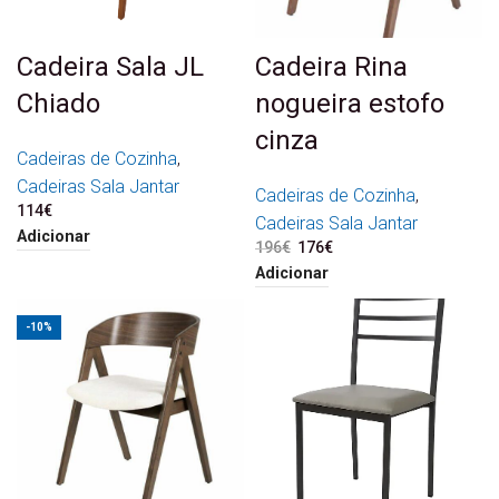
Cadeira Sala JL
Cadeira Rina
Chiado
nogueira estofo
cinza
Cadeiras de Cozinha
,
Cadeiras Sala Jantar
Cadeiras de Cozinha
,
114
€
Cadeiras Sala Jantar
Adicionar
196
€
O preço original era:
176
€
O preço atual é:
196€.
176€.
Adicionar
-10%