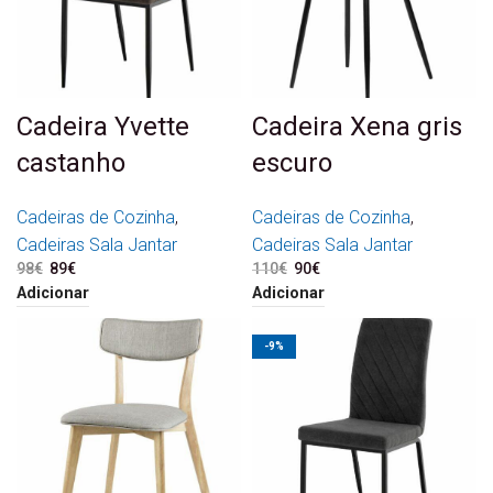
Cadeira Yvette
Cadeira Xena gris
castanho
escuro
Cadeiras de Cozinha
,
Cadeiras de Cozinha
,
Cadeiras Sala Jantar
Cadeiras Sala Jantar
98
€
O preço original era: 98€.
89
€
O preço atual é: 89€.
110
€
O preço original era:
90
€
O preço atual é: 90€.
110€.
Adicionar
Adicionar
-9%