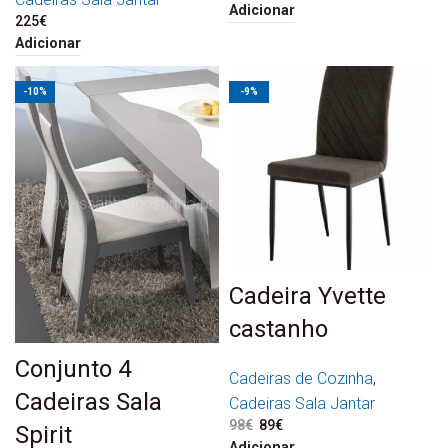
Adicionar
225
€
Adicionar
-10%
-9%
Cadeira Yvette
castanho
Conjunto 4
Cadeiras de Cozinha
,
Cadeiras Sala
Cadeiras Sala Jantar
98
€
O preço original era: 98€.
89
€
O preço atual é: 89€.
Spirit
Adicionar