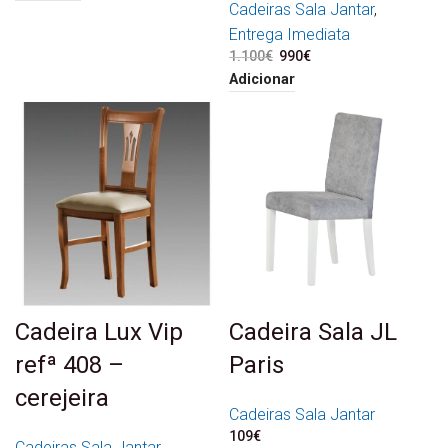
Cadeiras Sala Jantar
,
Entrega Imediata
1.100
€
O preço original era:
990
€
O preço atual é:
1.100€.
990€.
Adicionar
Cadeira Lux Vip
Cadeira Sala JL
refª 408 –
Paris
cerejeira
Cadeiras Sala Jantar
109
€
Cadeiras Sala Jantar