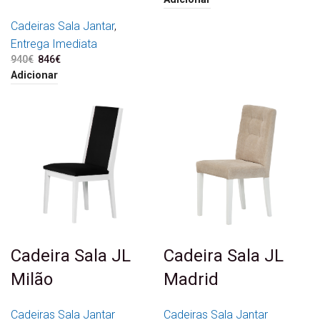
Cadeiras Sala Jantar
,
Entrega Imediata
940
€
O preço original era:
846
€
O preço atual é:
940€.
846€.
Adicionar
Cadeira Sala JL
Cadeira Sala JL
Milão
Madrid
Cadeiras Sala Jantar
Cadeiras Sala Jantar