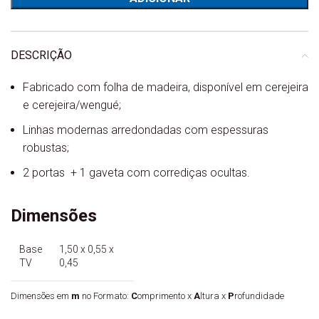
DESCRIÇÃO
Fabricado com folha de madeira, disponível em cerejeira
e cerejeira/wengué;
Linhas modernas arredondadas com espessuras
robustas;
2 portas + 1 gaveta com corrediças ocultas.
Dimensões
Base
1,50 x 0,55 x
TV
0,45
Dimensões em
m
no Formato:
C
omprimento x
A
ltura x
P
rofundidade