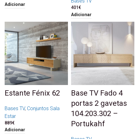
Bases TV
Adicionar
401
€
Adicionar
Estante Fénix 62
Base TV Fado 4
portas 2 gavetas
Bases TV
,
Conjuntos Sala
104.203.302 –
Estar
Portukahf
889
€
Adicionar