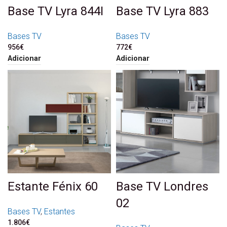
Base TV Lyra 844I
Base TV Lyra 883
Bases TV
Bases TV
956
€
772
€
Adicionar
Adicionar
Estante Fénix 60
Base TV Londres
02
Bases TV
,
Estantes
1.806
€