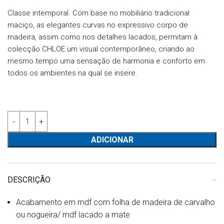
Classe intemporal. Com base no mobiliário tradicional
maciço, as elegantes curvas no expressivo corpo de
madeira, assim como nos detalhes lacados, permitam à
colecção CHLOE um visual contemporâneo, criando ao
mesmo tempo uma sensação de harmonia e conforto em
todos os ambientes na qual se insere.
Quantidade de Base TV Chloe 4 Portas 102.203.303 - Portukaf
ADICIONAR
DESCRIÇÃO
Acabamento em mdf com folha de madeira de carvalho
ou nogueira/ mdf lacado a mate