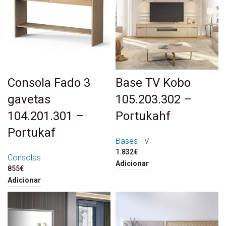
Consola Fado 3
Base TV Kobo
gavetas
105.203.302 –
104.201.301 –
Portukahf
Portukaf
Bases TV
1.832
€
Consolas
Adicionar
855
€
Adicionar