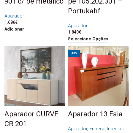
901 c/ pé metálico
pé 105.202.301 –
Portukahf
Aparador
1.686
€
Aparador
Adicionar
1.840
€
Seleccione Opções
-10%
Aparador CURVE
Aparador 13 Faia
CR 201
Aparador
,
Entrega Imediata