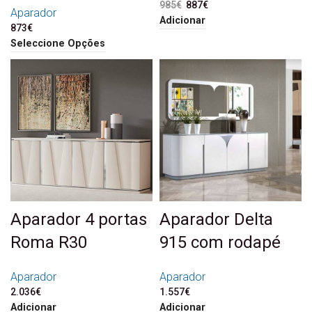
985
€
O preço original era:
887
€
O preço atual é:
Aparador
985€.
887€.
Adicionar
873
€
Seleccione Opções
Aparador 4 portas
Aparador Delta
Roma R30
915 com rodapé
Aparador
Aparador
2.036
€
1.557
€
Adicionar
Adicionar