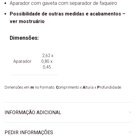
Aparador com gaveta com separador de faqueiro
Possibilidade de outras medidas e acabamentos –
ver mostruário
Dimensões:
2,62 x
Aparador
0,85 x
0,45
Dimensões em
m
no Formato:
C
omprimento x
A
ltura x
P
rofundidade
INFORMAÇÃO ADICIONAL
PEDIR INFORMAÇÕES