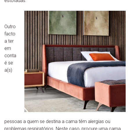
estofadas.
Outro
facto
a ter
em
conta
é se
a(s)
pessoas a quem se destina a cama têm alergias ou
problemas respiratórios. Neste caso, procure uma cama